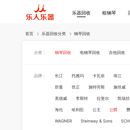
乐器回收
租钢琴
首页
乐器回收分类
钢琴回收
分类：
钢琴回收
电钢琴回收
吉他回收
品牌：
长江
托雅玛
卡瓦依
珠江
舒曼
世正
施特劳斯
施坦威
美德威
李斯特
拉斐尔
凯瑞丝
海伦
哈利臣
公主
公爵
WAGNER
Steinway & Sons
SCH