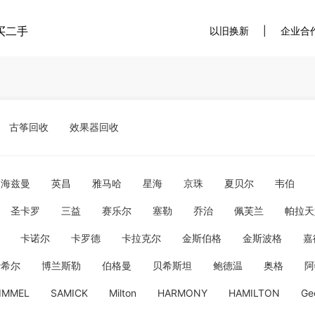
买二手
以旧换新
|
企业合
古筝回收
效果器回收
海兹曼
英昌
雅马哈
星海
京珠
夏贝尔
韦伯
圣卡罗
三益
赛乐尔
塞勒
乔治
佩芙兰
帕拉天
卡诺尔
卡罗德
卡拉克尔
金斯伯格
金斯波格
嘉
费希尔
博兰斯勒
伯格曼
贝希斯坦
鲍德温
奥格
阿
IMMEL
SAMICK
Milton
HARMONY
HAMILTON
Ge