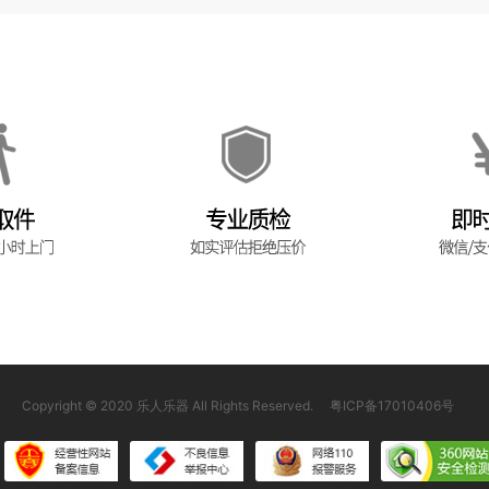
Copyright © 2020 乐人乐器 All Rights Reserved.
粤ICP备17010406号