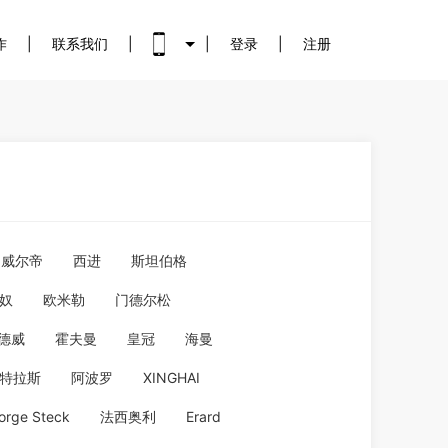
作
|
联系我们
|
|
登录
|
注册
威尔帝
西进
斯坦伯格
奴
欧米勒
门德尔松
德威
霍夫曼
皇冠
海曼
特拉斯
阿波罗
XINGHAI
orge Steck
法西奥利
Erard