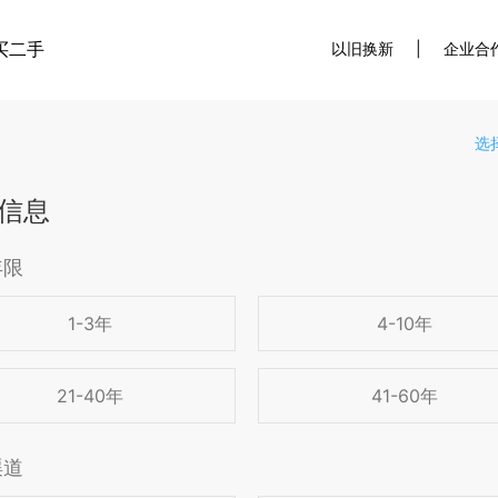
买二手
以旧换新
|
企业合
选
信息
年限
1-3年
4-10年
21-40年
41-60年
渠道